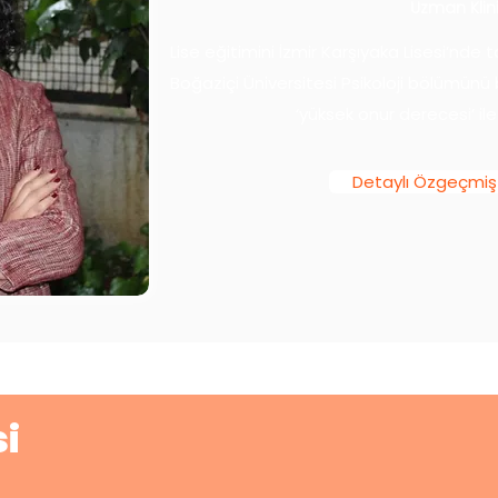
Uzman Klini
Lise eğitimini İzmir Karşıyaka Lisesi’nde
Boğaziçi Üniversitesi Psikoloji bölümünü 
‘yüksek onur derecesi’ ile 
Detaylı Özgeçmiş
i