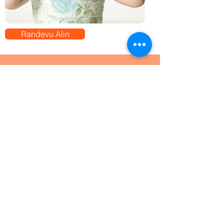
Randevu Alın
Gelişim Bahçesi
+90 (546) 884 48
82
Hakkımızda
Gelişim Bahçesi, bilimsel olarak
etkililiği kanıtlanmış yöntemler ve
bilgilere dayanarak, çeşitli uzman
ve yardımcı uzman kadrosuyla çok
yönlü ve bütüncül olarak hizmet