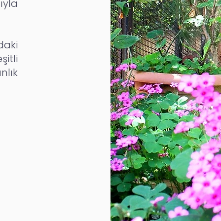
yla
aki
itli
lık