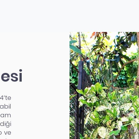
çesi
4’te
abil
şam
diği
p ve